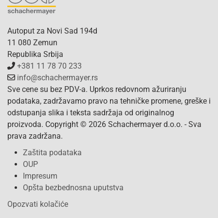
Autoput za Novi Sad 194d
11 080 Zemun
Republika Srbija
+381 11 78 70 233
info@schachermayer.rs
Sve cene su bez PDV-a. Uprkos redovnom ažuriranju
podataka, zadržavamo pravo na tehničke promene, greške i
odstupanja slika i teksta sadržaja od originalnog
proizvoda. Copyright © 2026 Schachermayer d.o.o. - Sva
prava zadržana.
Zaštita podataka
OUP
Impresum
Opšta bezbednosna uputstva
Opozvati kolačiće