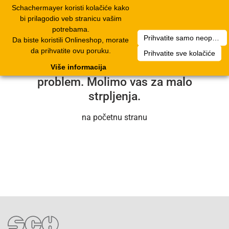
Schachermayer koristi kolačiće kako
1
Toggle
bi prilagodio veb stranicu vašim
navigation
potrebama.
Prihvatite samo neophodne kolačiće
Da biste koristili Onlineshop, morate
Nažalost, došlo je do tehničke greške.
da prihvatite ovu poruku.
Prihvatite sve kolačiće
Naš servisni tim će uskoro rešiti
Više informacija
problem. Molimo vas za malo
strpljenja.
na početnu stranu