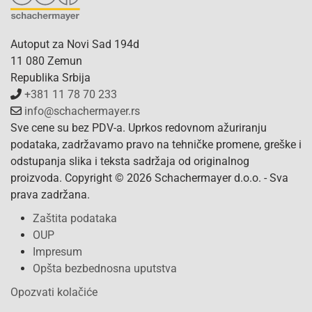
Autoput za Novi Sad 194d
11 080 Zemun
Republika Srbija
+381 11 78 70 233
info@schachermayer.rs
Sve cene su bez PDV-a. Uprkos redovnom ažuriranju
podataka, zadržavamo pravo na tehničke promene, greške i
odstupanja slika i teksta sadržaja od originalnog
proizvoda. Copyright © 2026 Schachermayer d.o.o. - Sva
prava zadržana.
Zaštita podataka
OUP
Impresum
Opšta bezbednosna uputstva
Opozvati kolačiće