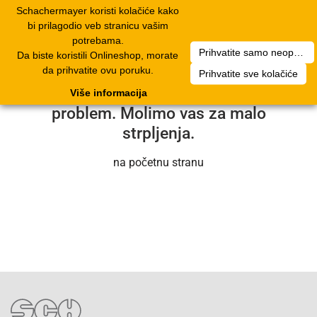
Schachermayer koristi kolačiće kako
1
Toggle
bi prilagodio veb stranicu vašim
navigation
potrebama.
Prihvatite samo neophodne kolačiće
Da biste koristili Onlineshop, morate
Nažalost, došlo je do tehničke greške.
da prihvatite ovu poruku.
Prihvatite sve kolačiće
Naš servisni tim će uskoro rešiti
Više informacija
problem. Molimo vas za malo
strpljenja.
na početnu stranu