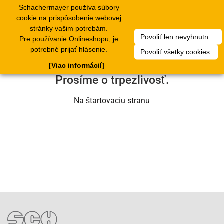
Schachermayer používa súbory
1
Toggle
cookie na prispôsobenie webovej
navigation
stránky vašim potrebám.
Povoliť len nevyhnutné cookies.
Pre používanie Onlineshopu, je
Ľutujeme, ale došlo k technickej chybe.
potrebné prijať hlásenie.
Povoliť všetky cookies.
Náš servisný tím na nej už pracuje.
[Viac informácií]
Prosíme o trpezlivosť.
Na štartovaciu stranu