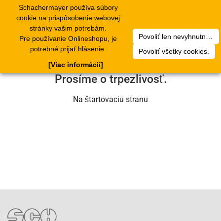
Schachermayer používa súbory
1
Toggle
cookie na prispôsobenie webovej
navigation
stránky vašim potrebám.
Povoliť len nevyhnutné cookies.
Pre používanie Onlineshopu, je
Ľutujeme, ale došlo k technickej chybe.
potrebné prijať hlásenie.
Povoliť všetky cookies.
Náš servisný tím na nej už pracuje.
[Viac informácií]
Prosíme o trpezlivosť.
Na štartovaciu stranu