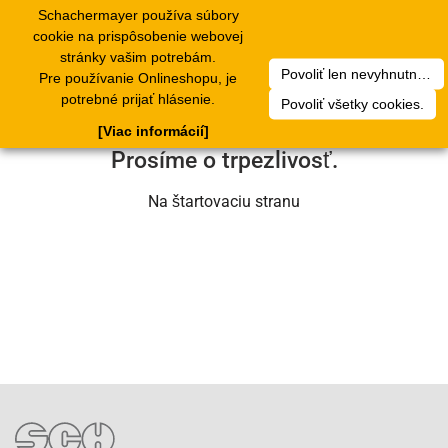
Schachermayer používa súbory
1
Toggle
cookie na prispôsobenie webovej
navigation
stránky vašim potrebám.
Povoliť len nevyhnutné cookies.
Pre používanie Onlineshopu, je
Ľutujeme, ale došlo k technickej chybe.
potrebné prijať hlásenie.
Povoliť všetky cookies.
Náš servisný tím na nej už pracuje.
[Viac informácií]
Prosíme o trpezlivosť.
Na štartovaciu stranu