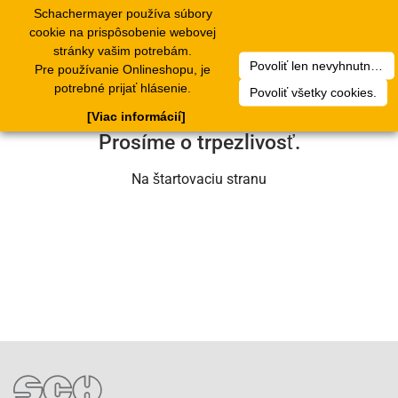
Schachermayer používa súbory
1
Toggle
cookie na prispôsobenie webovej
navigation
stránky vašim potrebám.
Povoliť len nevyhnutné cookies.
Pre používanie Onlineshopu, je
Ľutujeme, ale došlo k technickej chybe.
potrebné prijať hlásenie.
Povoliť všetky cookies.
Náš servisný tím na nej už pracuje.
[Viac informácií]
Prosíme o trpezlivosť.
Na štartovaciu stranu