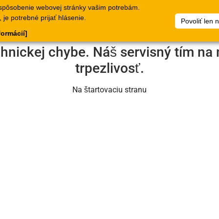
spôsobenie webovej stránky vašim potrebám.
lógy
Doklady
Spoločnosť
Môj súbor artiklov
Dokumen
je potrebné prijať hlásenie.
Povoliť len 
formácií]
chnickej chybe. Náš servisný tím na 
trpezlivosť.
Na štartovaciu stranu