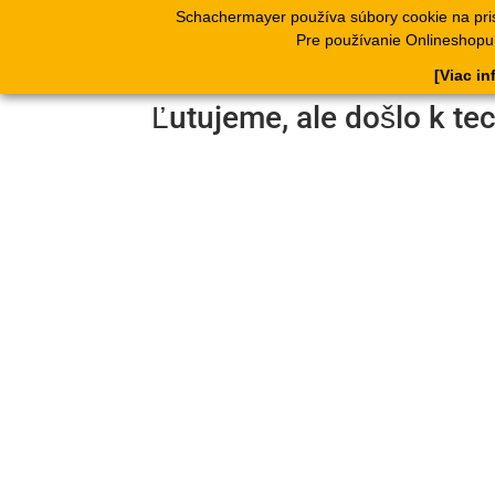
Schachermayer používa súbory cookie na pri
Produkty
Kata
Pre používanie Onlineshopu, 
[Viac in
Ľutujeme, ale došlo k te