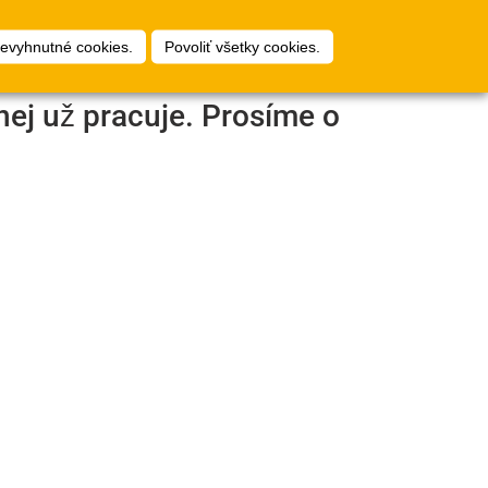
1
ty
Plánovač podláh
Prihlásiť
nevyhnutné cookies.
Povoliť všetky cookies.
nej už pracuje. Prosíme o