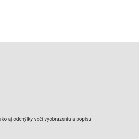
ko aj odchýlky voči vyobrazeniu a popisu