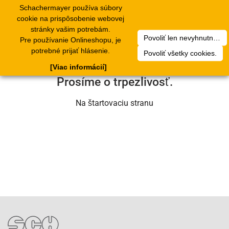
Schachermayer používa súbory
1
Toggle
cookie na prispôsobenie webovej
navigation
stránky vašim potrebám.
Povoliť len nevyhnutné cookies.
Pre používanie Onlineshopu, je
Ľutujeme, ale došlo k technickej chybe.
potrebné prijať hlásenie.
Povoliť všetky cookies.
Náš servisný tím na nej už pracuje.
[Viac informácií]
Prosíme o trpezlivosť.
Na štartovaciu stranu