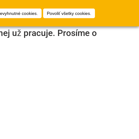
1
ty
Plánovač podláh
Prihlásiť
nevyhnutné cookies.
Povoliť všetky cookies.
nej už pracuje. Prosíme o