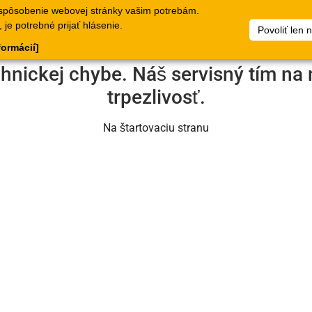
spôsobenie webovej stránky vašim potrebám.
lógy
Doklady
Spoločnosť
Môj súbor artiklov
Dokumen
je potrebné prijať hlásenie.
Povoliť len 
formácií]
chnickej chybe. Náš servisný tím na 
trpezlivosť.
Na štartovaciu stranu