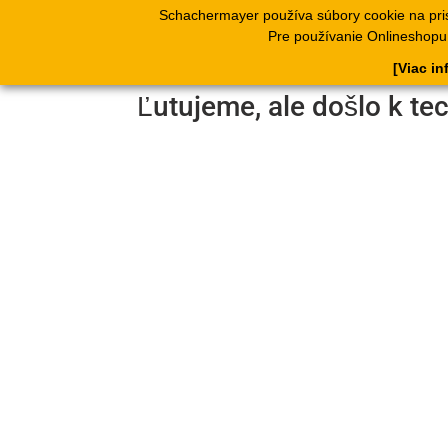
Schachermayer používa súbory cookie na pri
Produkty
Kata
Pre používanie Onlineshopu, 
[Viac in
Ľutujeme, ale došlo k te