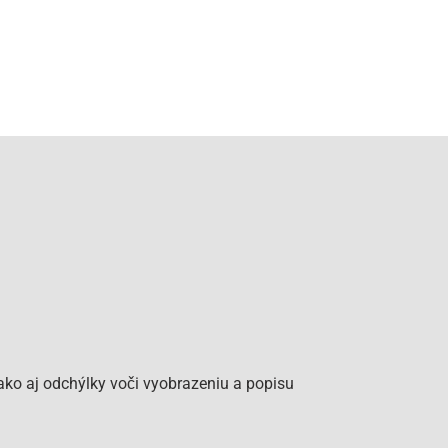
ko aj odchýlky voči vyobrazeniu a popisu