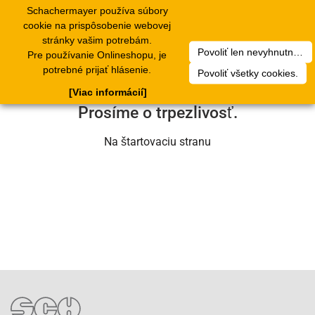
Schachermayer používa súbory
1
Toggle
cookie na prispôsobenie webovej
navigation
stránky vašim potrebám.
Povoliť len nevyhnutné cookies.
Pre používanie Onlineshopu, je
Ľutujeme, ale došlo k technickej chybe.
potrebné prijať hlásenie.
Povoliť všetky cookies.
Náš servisný tím na nej už pracuje.
[Viac informácií]
Prosíme o trpezlivosť.
Na štartovaciu stranu