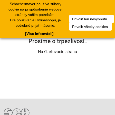
Schachermayer používa súbory
1
Toggle
cookie na prispôsobenie webovej
navigation
stránky vašim potrebám.
Povoliť len nevyhnutné cookies.
Pre používanie Onlineshopu, je
Ľutujeme, ale došlo k technickej chybe.
potrebné prijať hlásenie.
Povoliť všetky cookies.
Náš servisný tím na nej už pracuje.
[Viac informácií]
Prosíme o trpezlivosť.
Na štartovaciu stranu