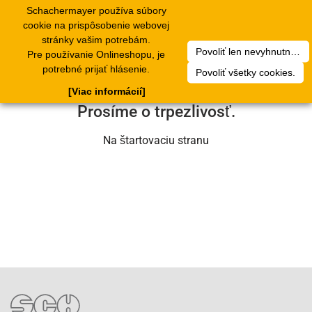
Schachermayer používa súbory
1
Toggle
cookie na prispôsobenie webovej
navigation
stránky vašim potrebám.
Povoliť len nevyhnutné cookies.
Pre používanie Onlineshopu, je
Ľutujeme, ale došlo k technickej chybe.
potrebné prijať hlásenie.
Povoliť všetky cookies.
Náš servisný tím na nej už pracuje.
[Viac informácií]
Prosíme o trpezlivosť.
Na štartovaciu stranu