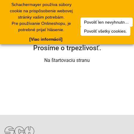
Schachermayer používa súbory
1
Toggle
cookie na prispôsobenie webovej
navigation
stránky vašim potrebám.
Povoliť len nevyhnutné cookies.
Pre používanie Onlineshopu, je
Ľutujeme, ale došlo k technickej chybe.
potrebné prijať hlásenie.
Povoliť všetky cookies.
Náš servisný tím na nej už pracuje.
[Viac informácií]
Prosíme o trpezlivosť.
Na štartovaciu stranu