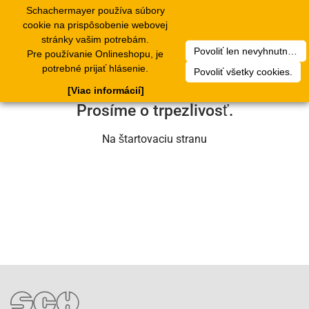
Schachermayer používa súbory
1
Toggle
cookie na prispôsobenie webovej
navigation
stránky vašim potrebám.
Povoliť len nevyhnutné cookies.
Pre používanie Onlineshopu, je
Ľutujeme, ale došlo k technickej chybe.
potrebné prijať hlásenie.
Povoliť všetky cookies.
Náš servisný tím na nej už pracuje.
[Viac informácií]
Prosíme o trpezlivosť.
Na štartovaciu stranu