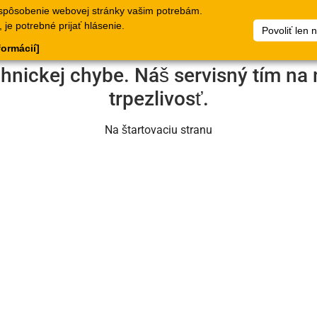
spôsobenie webovej stránky vašim potrebám.
lógy
Doklady
Spoločnosť
Môj súbor artiklov
Dokumen
je potrebné prijať hlásenie.
Povoliť len 
formácií]
chnickej chybe. Náš servisný tím na 
trpezlivosť.
Na štartovaciu stranu