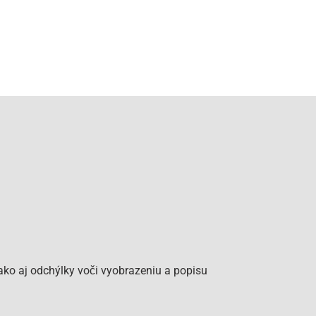
ko aj odchýlky voči vyobrazeniu a popisu