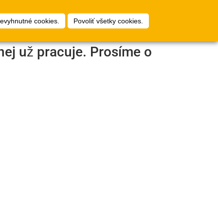
1
ty
Plánovač podláh
Prihlásiť
nevyhnutné cookies.
Povoliť všetky cookies.
nej už pracuje. Prosíme o