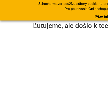
Schachermayer používa súbory cookie na pri
Produkty
Kata
Pre používanie Onlineshopu, 
[Viac in
Ľutujeme, ale došlo k te