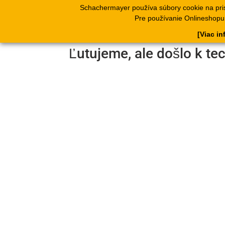
Schachermayer používa súbory cookie na pri
Produkty
Kata
Pre používanie Onlineshopu, 
[Viac in
Ľutujeme, ale došlo k te