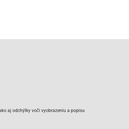
ko aj odchýlky voči vyobrazeniu a popisu