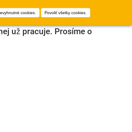
1
ty
Plánovač podláh
Prihlásiť
nevyhnutné cookies.
Povoliť všetky cookies.
nej už pracuje. Prosíme o