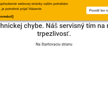
spôsobenie webovej stránky vašim potrebám.
lógy
Doklady
Spoločnosť
Môj súbor artiklov
Dokumen
je potrebné prijať hlásenie.
Povoliť len 
formácií]
chnickej chybe. Náš servisný tím na 
trpezlivosť.
Na štartovaciu stranu