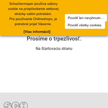
Schachermayer používa súbory
1
Toggle
cookie na prispôsobenie webovej
navigation
stránky vašim potrebám.
Povoliť len nevyhnutné cookies.
Pre používanie Onlineshopu, je
Ľutujeme, ale došlo k technickej chybe.
potrebné prijať hlásenie.
Povoliť všetky cookies.
Náš servisný tím na nej už pracuje.
[Viac informácií]
Prosíme o trpezlivosť.
Na štartovaciu stranu