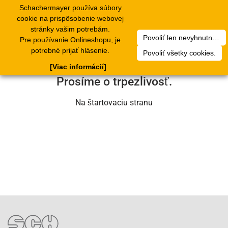
Schachermayer používa súbory
1
Toggle
cookie na prispôsobenie webovej
navigation
stránky vašim potrebám.
Povoliť len nevyhnutné cookies.
Pre používanie Onlineshopu, je
Ľutujeme, ale došlo k technickej chybe.
potrebné prijať hlásenie.
Povoliť všetky cookies.
Náš servisný tím na nej už pracuje.
[Viac informácií]
Prosíme o trpezlivosť.
Na štartovaciu stranu