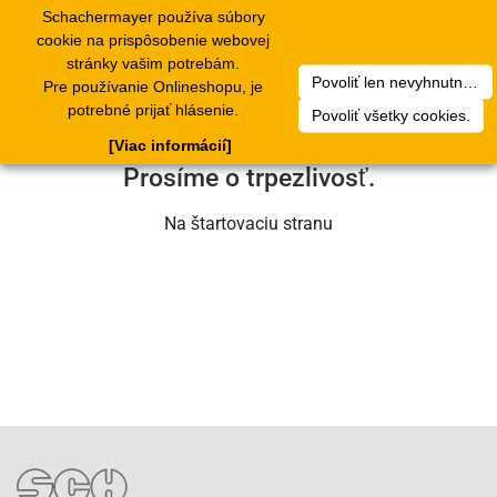
Schachermayer používa súbory
1
Toggle
cookie na prispôsobenie webovej
navigation
stránky vašim potrebám.
Povoliť len nevyhnutné cookies.
Pre používanie Onlineshopu, je
Ľutujeme, ale došlo k technickej chybe.
potrebné prijať hlásenie.
Povoliť všetky cookies.
Náš servisný tím na nej už pracuje.
[Viac informácií]
Prosíme o trpezlivosť.
Na štartovaciu stranu