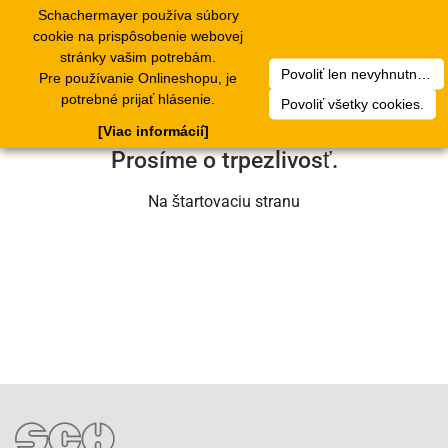
Schachermayer používa súbory
1
Toggle
cookie na prispôsobenie webovej
navigation
stránky vašim potrebám.
Povoliť len nevyhnutné cookies.
Pre používanie Onlineshopu, je
Ľutujeme, ale došlo k technickej chybe.
potrebné prijať hlásenie.
Povoliť všetky cookies.
Náš servisný tím na nej už pracuje.
[Viac informácií]
Prosíme o trpezlivosť.
Na štartovaciu stranu