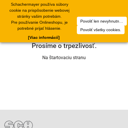
Schachermayer používa súbory
1
Toggle
cookie na prispôsobenie webovej
navigation
stránky vašim potrebám.
Povoliť len nevyhnutné cookies.
Pre používanie Onlineshopu, je
Ľutujeme, ale došlo k technickej chybe.
potrebné prijať hlásenie.
Povoliť všetky cookies.
Náš servisný tím na nej už pracuje.
[Viac informácií]
Prosíme o trpezlivosť.
Na štartovaciu stranu