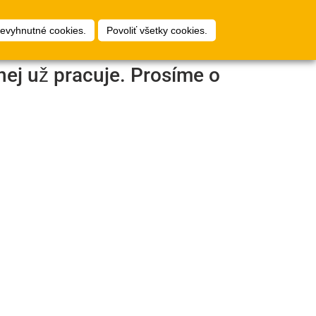
1
ty
Plánovač podláh
Prihlásiť
nevyhnutné cookies.
Povoliť všetky cookies.
nej už pracuje. Prosíme o