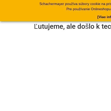
Schachermayer používa súbory cookie na pri
Produkty
Kata
Pre používanie Onlineshopu, 
[Viac in
Ľutujeme, ale došlo k te