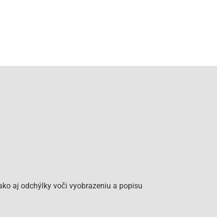
ko aj odchýlky voči vyobrazeniu a popisu