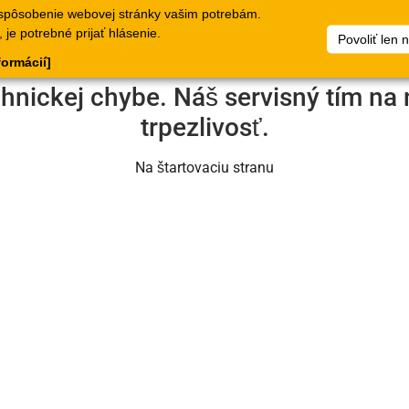
spôsobenie webovej stránky vašim potrebám.
lógy
Doklady
Spoločnosť
Môj súbor artiklov
Dokumen
je potrebné prijať hlásenie.
Povoliť len 
formácií]
chnickej chybe. Náš servisný tím na 
trpezlivosť.
Na štartovaciu stranu