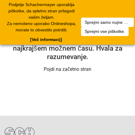
Podjetje Schachermayer uporablja
Toggle
piškotke, da spletno stran prilagodi
navigation
vašim željam.
Sprejmi samo nujne piškotke.
Za nemoteno uporabo Onlineshopa,
Na žalost je prišlo do tehnične težave.
morate to obvestilo potrditi.
Sprejmi vse piškotke.
Naša tehnična služba bo težavo rešila v
[Več informacij]
najkrajšem možnem času. Hvala za
razumevanje.
Pojdi na začetno stran