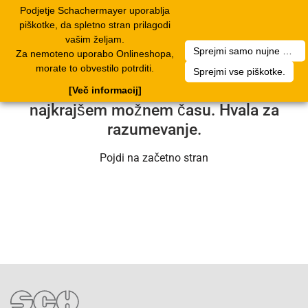
Podjetje Schachermayer uporablja
Toggle
piškotke, da spletno stran prilagodi
navigation
vašim željam.
Sprejmi samo nujne piškotke.
Za nemoteno uporabo Onlineshopa,
Na žalost je prišlo do tehnične težave.
morate to obvestilo potrditi.
Sprejmi vse piškotke.
Naša tehnična služba bo težavo rešila v
[Več informacij]
najkrajšem možnem času. Hvala za
razumevanje.
Pojdi na začetno stran