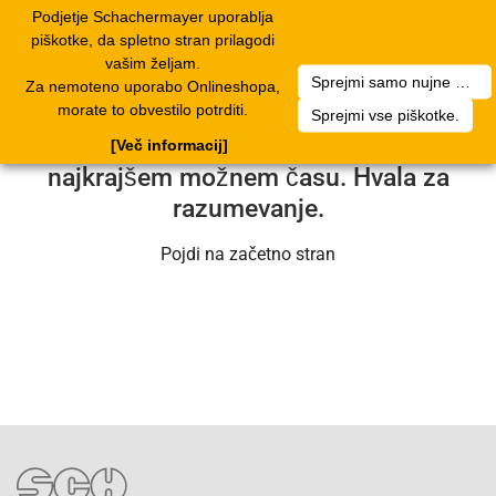
Podjetje Schachermayer uporablja
Toggle
piškotke, da spletno stran prilagodi
navigation
vašim željam.
Sprejmi samo nujne piškotke.
Za nemoteno uporabo Onlineshopa,
Na žalost je prišlo do tehnične težave.
morate to obvestilo potrditi.
Sprejmi vse piškotke.
Naša tehnična služba bo težavo rešila v
[Več informacij]
najkrajšem možnem času. Hvala za
razumevanje.
Pojdi na začetno stran