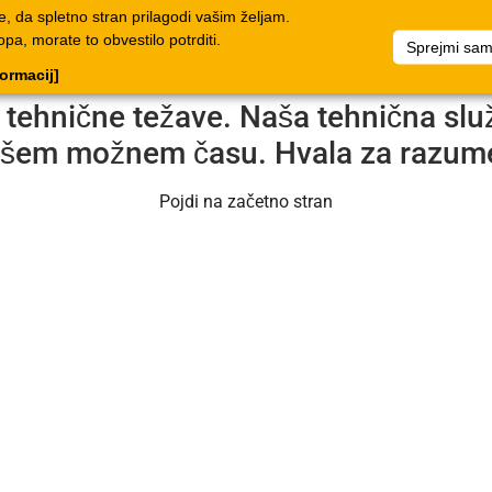
, da spletno stran prilagodi vašim željam.
i
Potrdila
Podjetje
Skupine artiklov
Dokumenti
Na
, morate to obvestilo potrditi.
Sprejmi sam
formacij]
o tehnične težave. Naša tehnična slu
jšem možnem času. Hvala za razum
Pojdi na začetno stran