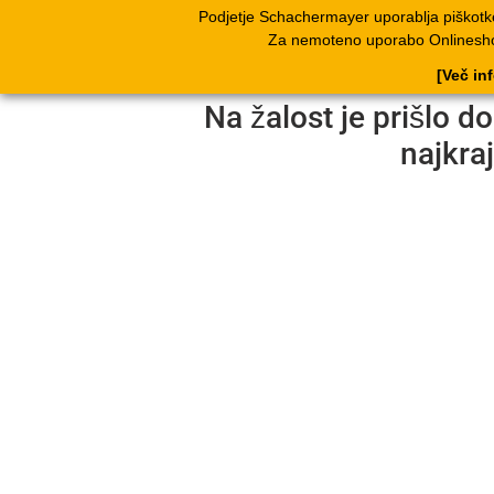
Podjetje Schachermayer uporablja piškotke
Izdelki
Katalog
Za nemoteno uporabo Onlineshopa
[Več in
Na žalost je prišlo d
najkra