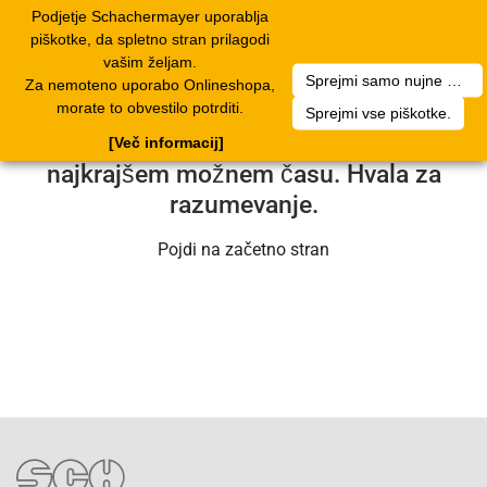
Podjetje Schachermayer uporablja
Toggle
piškotke, da spletno stran prilagodi
navigation
vašim željam.
Sprejmi samo nujne piškotke.
Za nemoteno uporabo Onlineshopa,
Na žalost je prišlo do tehnične težave.
morate to obvestilo potrditi.
Sprejmi vse piškotke.
Naša tehnična služba bo težavo rešila v
[Več informacij]
najkrajšem možnem času. Hvala za
razumevanje.
Pojdi na začetno stran