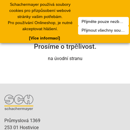
Schachermayer používá soubory
1
Toggle
cookies pro přizpůsobení webové
navigation
stránky vašim potřebám.
Přijměte pouze nezbytné soubory cookie
Pro používání Onlineshop, je nutné
Bohužel došlo k technické chybě. Náš
akceptovat hlášení.
Přijmout všechny soubory cookie
servisní tým se o to brzy postará.
[Více informací]
Prosíme o trpělivost.
na úvodní stranu
Průmyslová 1369
253 01 Hostivice