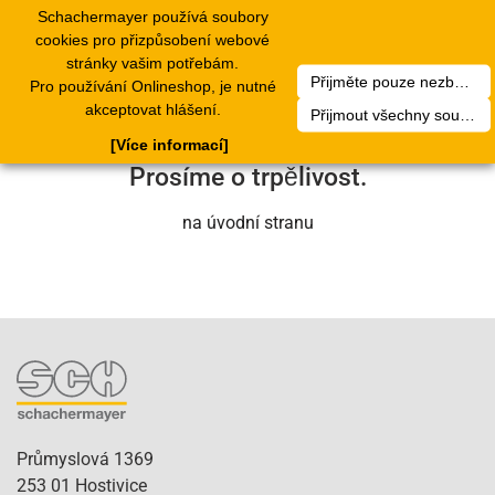
Schachermayer používá soubory
1
Toggle
cookies pro přizpůsobení webové
navigation
stránky vašim potřebám.
Přijměte pouze nezbytné soubory cookie
Pro používání Onlineshop, je nutné
Bohužel došlo k technické chybě. Náš
akceptovat hlášení.
Přijmout všechny soubory cookie
servisní tým se o to brzy postará.
[Více informací]
Prosíme o trpělivost.
na úvodní stranu
Průmyslová 1369
253 01 Hostivice