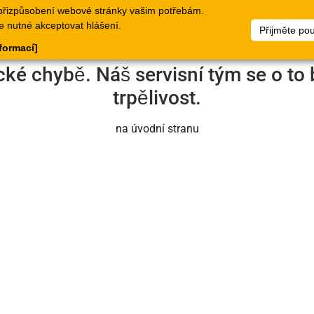
přizpůsobení webové stránky vašim potřebám.
logy
Doklady
Webové
Seznamy
Dokumen
e nutné akceptovat hlášení.
Přijměte po
stránky
zboží
nformací]
cké chybě. Náš servisní tým se o to 
trpělivost.
na úvodní stranu