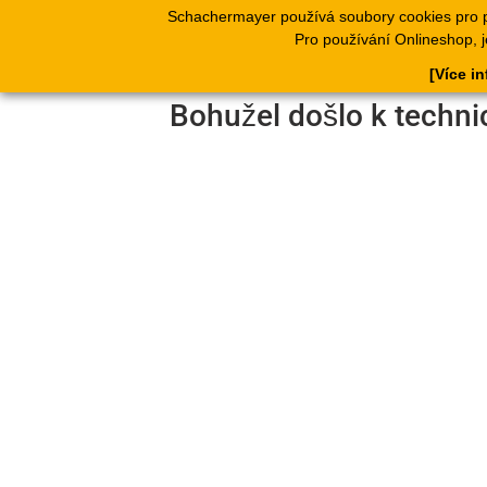
Schachermayer používá soubory cookies pro 
Produkty
Kata
Pro používání Onlineshop, j
[Více i
Bohužel došlo k techni