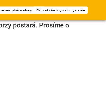
1
ty
Plánovač
přihlásit
uze nezbytné soubory cookie
Přijmout všechny soubory cookie
podlah
brzy postará. Prosíme o