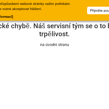
přizpůsobení webové stránky vašim potřebám.
logy
Doklady
Webové
Seznamy
Dokumen
e nutné akceptovat hlášení.
Přijměte po
stránky
zboží
nformací]
cké chybě. Náš servisní tým se o to 
trpělivost.
na úvodní stranu