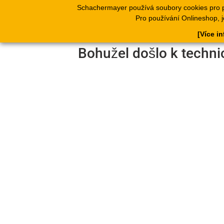
Schachermayer používá soubory cookies pro 
Produkty
Kata
Pro používání Onlineshop, j
[Více i
Bohužel došlo k techni