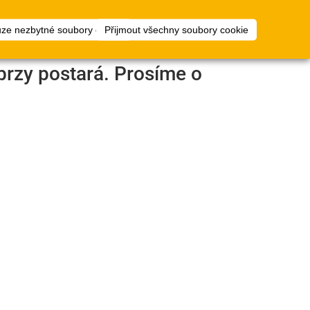
1
ty
Plánovač
přihlásit
uze nezbytné soubory cookie
Přijmout všechny soubory cookie
podlah
brzy postará. Prosíme o