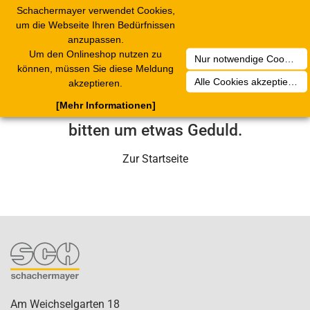
Schachermayer verwendet Cookies,
1
Toggle
um die Webseite Ihren Bedürfnissen
navigation
anzupassen.
Um den Onlineshop nutzen zu
Nur notwendige Cookies akzeptieren
Leider ist ein technischer Fehler
können, müssen Sie diese Meldung
Alle Cookies akzeptieren
akzeptieren.
aufgetreten. Unser Service-Team wird
[Mehr Informationen]
sich in Kürze darum kümmern. Wir
bitten um etwas Geduld.
Zur Startseite
Am Weichselgarten 18