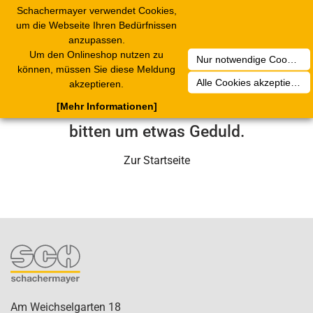
Schachermayer verwendet Cookies,
Toggle
um die Webseite Ihren Bedürfnissen
navigation
anzupassen.
Um den Onlineshop nutzen zu
Nur notwendige Cookies akzeptieren
Leider ist ein technischer Fehler
können, müssen Sie diese Meldung
Alle Cookies akzeptieren
akzeptieren.
aufgetreten. Unser Service-Team wird
[Mehr Informationen]
sich in Kürze darum kümmern. Wir
bitten um etwas Geduld.
Zur Startseite
Am Weichselgarten 18