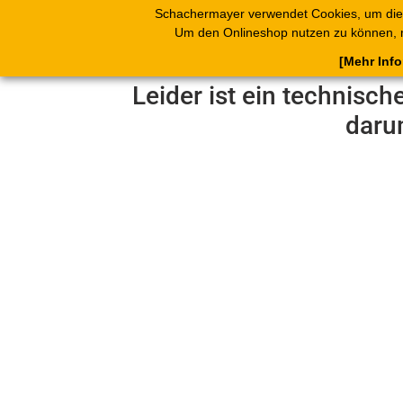
Schachermayer verwendet Cookies, um die
Produkte
Blät
Um den Onlineshop nutzen zu können, 
[Mehr Inf
Leider ist ein technisch
daru