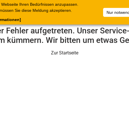
 Webseite Ihren Bedürfnissen anzupassen.
terkataloge
Belege
C.Online
Unternehmen
Artikelsam
müssen Sie diese Meldung akzeptieren.
Nur notwend
ormationen]
er Fehler aufgetreten. Unser Servic
m kümmern. Wir bitten um etwas Ge
Zur Startseite