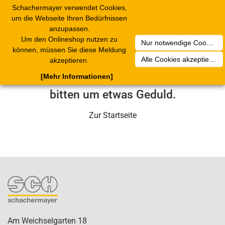
Schachermayer verwendet Cookies,
1
Toggle
um die Webseite Ihren Bedürfnissen
navigation
anzupassen.
Um den Onlineshop nutzen zu
Nur notwendige Cookies akzeptieren
Leider ist ein technischer Fehler
können, müssen Sie diese Meldung
Alle Cookies akzeptieren
akzeptieren.
aufgetreten. Unser Service-Team wird
[Mehr Informationen]
sich in Kürze darum kümmern. Wir
bitten um etwas Geduld.
Zur Startseite
Am Weichselgarten 18