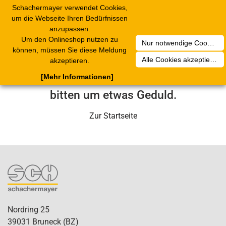
Schachermayer verwendet Cookies,
Toggle
um die Webseite Ihren Bedürfnissen
navigation
anzupassen.
Um den Onlineshop nutzen zu
Nur notwendige Cookies akzeptieren
Leider ist ein technischer Fehler
können, müssen Sie diese Meldung
Alle Cookies akzeptieren
akzeptieren.
aufgetreten. Unser Service-Team wird
[Mehr Informationen]
sich in Kürze darum kümmern. Wir
bitten um etwas Geduld.
Zur Startseite
Nordring 25
39031 Bruneck (BZ)