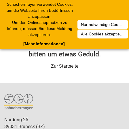
Schachermayer verwendet Cookies,
Toggle
um die Webseite Ihren Bedürfnissen
navigation
anzupassen.
Um den Onlineshop nutzen zu
Nur notwendige Cookies akzeptieren
Leider ist ein technischer Fehler
können, müssen Sie diese Meldung
Alle Cookies akzeptieren
akzeptieren.
aufgetreten. Unser Service-Team wird
[Mehr Informationen]
sich in Kürze darum kümmern. Wir
bitten um etwas Geduld.
Zur Startseite
Nordring 25
39031 Bruneck (BZ)