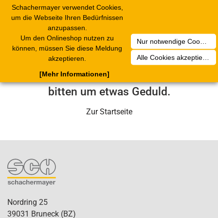
Schachermayer verwendet Cookies,
Toggle
um die Webseite Ihren Bedürfnissen
navigation
anzupassen.
Um den Onlineshop nutzen zu
Nur notwendige Cookies akzeptieren
Leider ist ein technischer Fehler
können, müssen Sie diese Meldung
Alle Cookies akzeptieren
akzeptieren.
aufgetreten. Unser Service-Team wird
[Mehr Informationen]
sich in Kürze darum kümmern. Wir
bitten um etwas Geduld.
Zur Startseite
Nordring 25
39031 Bruneck (BZ)