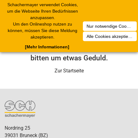
Schachermayer verwendet Cookies,
Toggle
um die Webseite Ihren Bedürfnissen
navigation
anzupassen.
Um den Onlineshop nutzen zu
Nur notwendige Cookies akzeptieren
Leider ist ein technischer Fehler
können, müssen Sie diese Meldung
Alle Cookies akzeptieren
akzeptieren.
aufgetreten. Unser Service-Team wird
[Mehr Informationen]
sich in Kürze darum kümmern. Wir
bitten um etwas Geduld.
Zur Startseite
Nordring 25
39031 Bruneck (BZ)