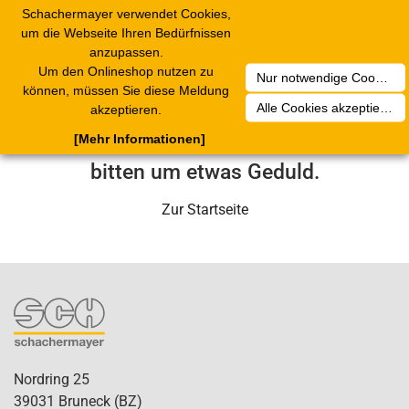
Schachermayer verwendet Cookies,
Toggle
um die Webseite Ihren Bedürfnissen
navigation
anzupassen.
Um den Onlineshop nutzen zu
Nur notwendige Cookies akzeptieren
Leider ist ein technischer Fehler
können, müssen Sie diese Meldung
Alle Cookies akzeptieren
akzeptieren.
aufgetreten. Unser Service-Team wird
[Mehr Informationen]
sich in Kürze darum kümmern. Wir
bitten um etwas Geduld.
Zur Startseite
Nordring 25
39031 Bruneck (BZ)