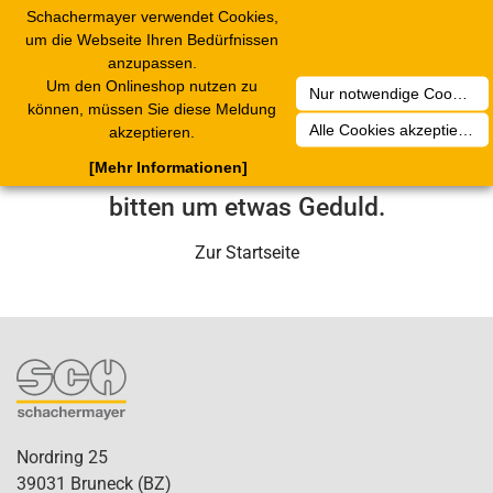
Schachermayer verwendet Cookies,
Toggle
um die Webseite Ihren Bedürfnissen
navigation
anzupassen.
Um den Onlineshop nutzen zu
Nur notwendige Cookies akzeptieren
Leider ist ein technischer Fehler
können, müssen Sie diese Meldung
Alle Cookies akzeptieren
akzeptieren.
aufgetreten. Unser Service-Team wird
[Mehr Informationen]
sich in Kürze darum kümmern. Wir
bitten um etwas Geduld.
Zur Startseite
Nordring 25
39031 Bruneck (BZ)