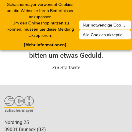
Schachermayer verwendet Cookies,
Toggle
um die Webseite Ihren Bedürfnissen
navigation
anzupassen.
Um den Onlineshop nutzen zu
Nur notwendige Cookies akzeptieren
Leider ist ein technischer Fehler
können, müssen Sie diese Meldung
Alle Cookies akzeptieren
akzeptieren.
aufgetreten. Unser Service-Team wird
[Mehr Informationen]
sich in Kürze darum kümmern. Wir
bitten um etwas Geduld.
Zur Startseite
Nordring 25
39031 Bruneck (BZ)