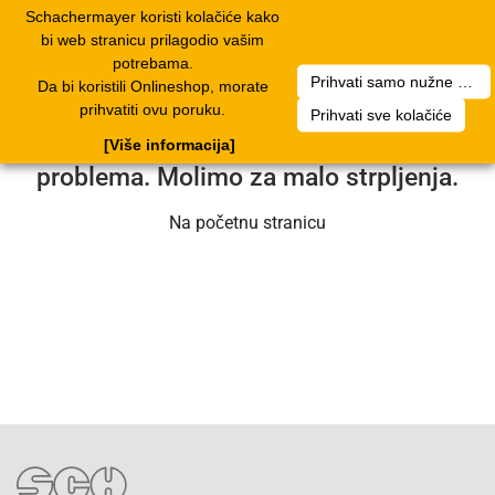
Schachermayer koristi kolačiće kako
2
Toggle
bi web stranicu prilagodio vašim
navigation
potrebama.
Prihvati samo nužne kolačiće
Da bi koristili Onlineshop, morate
Nažalost, došlo je do pogreške. Naš
prihvatiti ovu poruku.
Prihvati sve kolačiće
servisni tim radi na rješavanju
[Više informacija]
problema. Molimo za malo strpljenja.
Na početnu stranicu