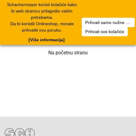
Schachermayer koristi kolačiće kako
1
Toggle
bi web stranicu prilagodio vašim
navigation
potrebama.
Prihvati samo nužne kolačiće
Da bi koristili Onlineshop, morate
Nažalost, došlo je do greške. Naš tim
prihvatiti ovu poruku.
Prihvati sve kolačiće
radi na rješenju. Molimo za strpljenje.
[Više informacija]
Na početnu stranu